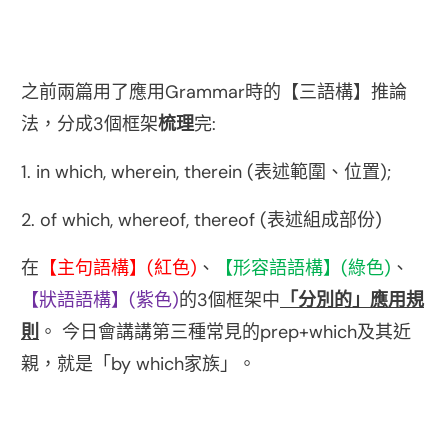
Grammar
之前兩篇用了應用
時的【三語構】推論
3
:
法，分成
個框架
梳理
完
1. in which, wherein, therein (
);
表述範圍、位置
2. of which, whereof, thereof (
)
表述組成部份
(
)
(
)
在
【主句語構】
紅色
、
【形容語語構】
綠色
、
(
)
3
【狀語語構】
紫色
的
個框架中
「分別的」應用規
prep+which
則
。
今日會講講第三種常見的
及其近
by which
親，就是「
家族」。