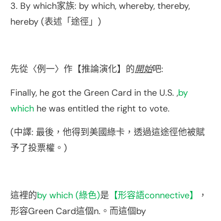
3. By which
: by which, whereby, thereby,
家族
hereby (
)
表述「途徑」
:
先從〈例一〉作【推論演化】的
開始
吧
Finally, he got the Green Card in the U.S. ,
by
which
he was entitled the right to vote.
(
:
中譯
最後，他得到美國綠卡，透過這途徑他被賦
)
予了投票權。
by which (
)
connective
這裡的
綠色
是
【形容語
】
，
Green Card
n.
by
形容
這個
。而這個