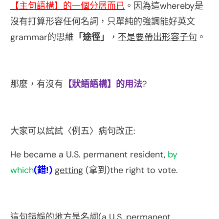
whereby
【主句語構】的一個分層而已
。因為這
是
沒有打算形容任何名詞，只單純的強調能好英文
grammar
的思維
「途徑」
，
不是要帶出形容子句
。
?
那麼，有沒有
【狀語語構】的用法
:
大家可以試試〈例五〉病句改正
He became a U.S. permanent resident,
by
which
(
!)
getting
(
)the right to vote.
錯
拿到
(a U.S. permanent
這句錯誤的地方是名詞