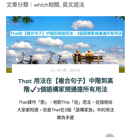
文章分類：
which相關
,
英文語法
22 10 月, 2023
That 用法在【複合句子】中階到高
階
3個語構家規通達所有用法
That譯作「那」，相對This「這」而言，這個相信
大家都知道。但是That在3個「語構家族」中的用法
頗為多變