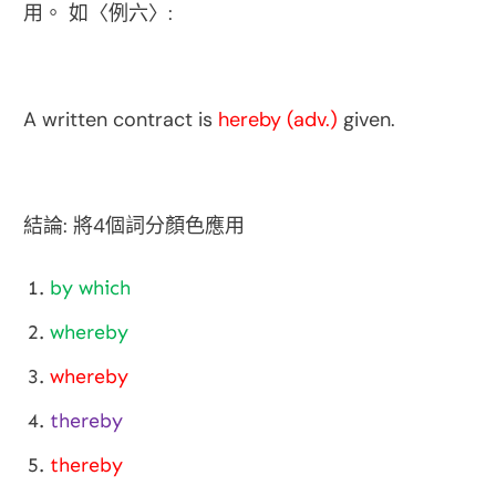
:
用。
如〈例六〉
A written contract is
hereby (adv.)
given.
:
4
結論
將
個詞分顏色應用
by which
whereby
whereby
thereby
thereby