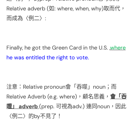
Relative adverb (
: where, when, why)
如
取而代，
:
而成為〈例二〉
Finally, he got the Green Card in the U.S. ,
where
he was entitled the right to vote.
Relative pronoun
noun
注意：
會「吞噬」
；而
Relative Adverb (e.g. where)
，顧名思義，
會「吞
adverb
(prep.
adv.)
noun
噬」
可視為
連同
，因此
by
〈例二〉的
不見了！