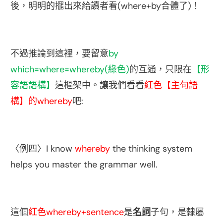
(where+by
)
後，明明的擺出來給讀者看
合體了
！
by
不過推論到這裡，要留意
which=where=whereby(
)
綠色
的互通，只限在
【形
容語語構】
這樞架中。讓我們看看
紅色【主句語
whereby
:
構】的
吧
I know
whereby
the thinking system
〈例四〉
helps you master the grammar well.
whereby+sentence
這個
紅色
是
名詞
子句，是隸屬