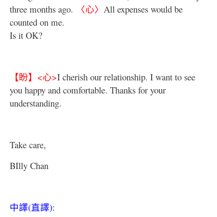
three months ago.
〈心〉
All expenses would be
counted on me.
Is it OK?
【盼】
<
心
>
I cherish our relationship. I want to see
you happy and comfortable. Thanks for your
understanding.
Take care,
BIlly Chan
中譯
(
直譯
):