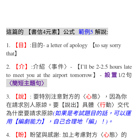
這篇的 【書信
4
元素】公式
範例
5
解說
:
1.
【目】
:目的- a letter of apology 【to say sorry
that】
2.
【介】
:介紹〈事件〉- 【I’ll be 2-2.5 hours late
設置
to meet you at the airport tomorrow】-
1/2句
〈簡短主題句〉
3.
【說】
: 要特別注意對方的〈
心
態〉，因為你
在請求別人原諒。要【說出】具體〈
行
動〉交代
為什麼要請求原諒
(
如果是考試題目的話，可以運
用【編劇能力】，自己合理地「編」！
)
。
4.
【盼】
盼望與感謝: 加上考慮對方〈
心
態〉的