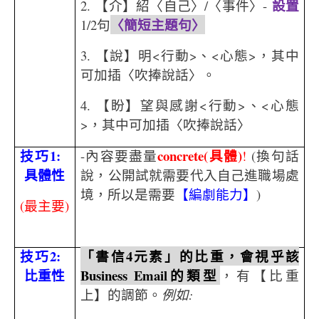
設置
2. 【介】紹〈自己〉/〈事件〉-
〈簡短主題句〉
1/2句
3. 【說】明<行動>、<心態>，其中
可加插〈吹捧說話〉。
4. 【盼】望與感謝<行動>、<心態
>，其中可加插〈吹捧說話〉
技巧
1:
concrete(
具體
)
-內容要盡量
!
(換句話
具體性
說，公開試就需要代入自己進職場處
境，所以是需要
【編劇能力】
)
(
最主要
)
技巧
2:
「書信
4
元素」的比重，會視乎該
比重性
Business Email
的類型
，有【比重
上】的調節。
例如
: