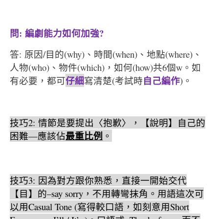
問
:
編劇能力如何加強
?
答: 原因/目的(why)、時間(when)、地點(where)、
人物(who)、物件(which)，如何(how)共6個w。如
仔細
自己編作
有必要，都可
寫清楚(考試時
)。
技巧
2:
情節是要提出〈抱歉〉，【說明】自己的
最重比例
困難
—
應該佔
。
技巧
3:
因為對方跟你熟悉，直接一開始交代
【目】的
–say sorry
，不用轉彎抹角。用語這次可
以用
Casual Tone (
寫得較口語，如刻意用
Short