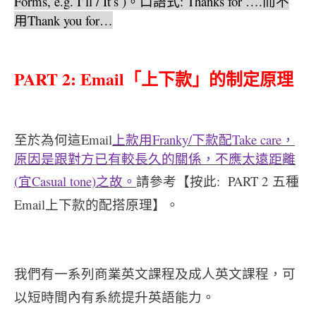
Forms, e.g. I’ll / It’s )
。口語式
: Thanks for ….
而不
用
Thank you for…
PART 2: Email
「上下款」的制定原理
至於為何這Email
上款用
Franky/
下款配
Take care
，
原因是跟對方已有較長久的關係，不應太遠距離
(
宜
Casual tone)
之故。
請參考【
按此: PART 2 五種
Email上下款的配搭原理
】。
我們有一系列
商業英文課程
及成人
英文課程
，可
以短時間內有系統提升英語能力。