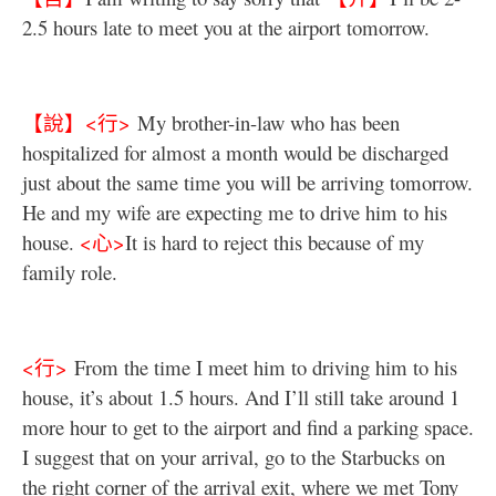
2.5 hours late to meet you at the airport tomorrow.
【說】
<
行
>
My brother-in-law who has been
hospitalized for almost a month would be discharged
just about the same time you will be arriving tomorrow.
He and my wife are expecting me to drive him to his
house.
<
心
>
It is hard to reject this because of my
family role.
<
行
>
From the time I meet him to driving him to his
house, it’s about 1.5 hours. And I’ll still take around 1
more hour to get to the airport and find a parking space.
I suggest that on your arrival, go to the Starbucks on
the right corner of the arrival exit, where we met Tony