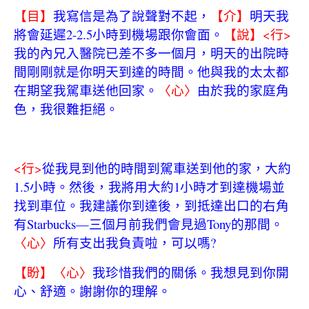
【目】
我寫信是為了說聲對不起，
【介】
明天我
將會延遲
2-2.5
小時到機場跟你會面。
【說】
<
行
>
我的內兄入醫院已差不多一個月，明天的出院時
間剛剛就是你明天到達的時間。他與我的太太都
在期望我駕車送他回家。
〈心〉
由於我的家庭角
色，我很難拒絕。
<
行
>
從我見到他的時間到駕車送到他的家，大約
1.5
小時。然後，我將用大約
1
小時才到達機場並
找到車位。我建議你到達後，到抵達出口的右角
有
Starbucks—
三個月前我們會見過
Tony
的那間。
〈心〉
所有支出我負責啦，可以嗎
?
【盼】〈心〉
我珍惜我們的關係。我想見到你開
心、舒適。謝謝你的理解。