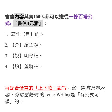
書信
內容
其實
100%
都可以遵從
一條百塔公
式
:
「書信
4
元素」
：
1. 寫作【目】的、
2. 【介】紹主題、
3. 【說】明仔細、
4. 【盼】望將來。
再配合
恰當的「上下款」
設置
，寫一篇
有具體內
容、有恰當語調
的Letter Writing是「有公式可
循」的。