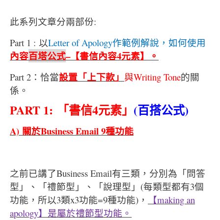
此系列文章分兩部份:
Part 1 : 以
Letter of Apology
作範例解說，如何使用
內容
百塔公式
–
【書信內容
4
元素】。
設置「上下款」
Part 2：恰當
與
Writing Tone
的關
係。
PART 1:
「書信
4
元素」
(
百搭公式
)
A)
關於
Business Email 9
種功能
之前已講了Business Email有三類，分別為「問答
型」、「禮節型」、「說理型」(每類型都有3個
功能，所以3類x3功能=9種功能)，
【
making an
apology
】是屬於禮節型功能。