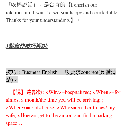
「吹棒說話」，是合宜的【I cherish our
relationship. I want to see you happy and comfortable.
Thanks for your understanding.】。
3
點寫作技巧解說
:
技巧
1: Business English
一般要求
concrete(
具體清
楚
)
。
–
【說】這部份
: <Why>=hospitalized; <When>=for
almost a month/the time you will be arriving; ;
<Where>=to his house; <Who>=brother in law/ my
wife; <How>=
get to the airport and find a parking
space…